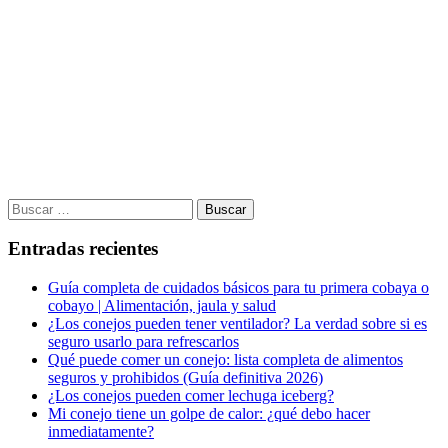
Buscar:
Entradas recientes
Guía completa de cuidados básicos para tu primera cobaya o
cobayo | Alimentación, jaula y salud
¿Los conejos pueden tener ventilador? La verdad sobre si es
seguro usarlo para refrescarlos
Qué puede comer un conejo: lista completa de alimentos
seguros y prohibidos (Guía definitiva 2026)
¿Los conejos pueden comer lechuga iceberg?
Mi conejo tiene un golpe de calor: ¿qué debo hacer
inmediatamente?