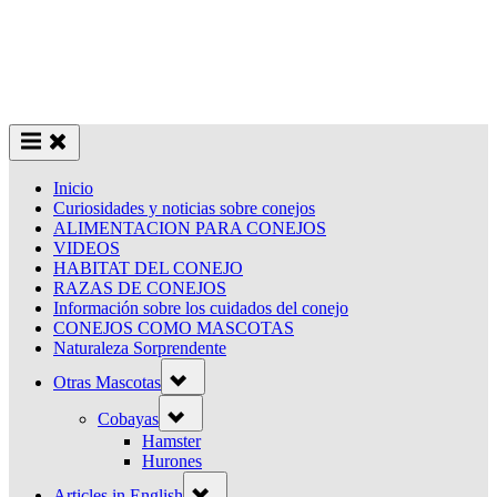
Inicio
Curiosidades y noticias sobre conejos
ALIMENTACION PARA CONEJOS
VIDEOS
HABITAT DEL CONEJO
RAZAS DE CONEJOS
Información sobre los cuidados del conejo
CONEJOS COMO MASCOTAS
Naturaleza Sorprendente
Toggle
Otras Mascotas
sub-
menu
Toggle
Cobayas
sub-
menu
Hamster
Hurones
Toggle
Articles in English