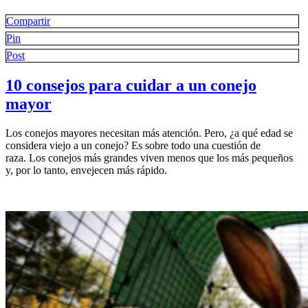
a
un
Compartir
conejo
Pin
mayor
Post
10 consejos para cuidar a un conejo
mayor
Los conejos mayores necesitan más atención. Pero, ¿a qué edad se
considera viejo a un conejo? Es sobre todo una cuestión de
raza. Los conejos más grandes viven menos que los más pequeños
y, por lo tanto, envejecen más rápido.