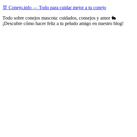
Skip
🐰 Conejo.info — Todo para cuidar mejor a tu conejo
to
Todo sobre conejos mascota: cuidados, consejos y amor 🐇
content
¡Descubre cómo hacer feliz a tu peludo amigo en nuestro blog!