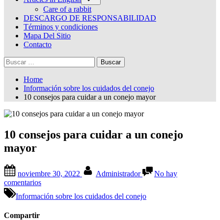
sub-
menu
Care of a rabbit
DESCARGO DE RESPONSABILIDAD
Términos y condiciones
Mapa Del Sitio
Contacto
Buscar:
Home
Información sobre los cuidados del conejo
10 consejos para cuidar a un conejo mayor
10 consejos para cuidar a un conejo
mayor
Posted
By
noviembre 30, 2022
Administrador
No hay
on
en
comentarios
10
Información sobre los cuidados del conejo
consejos
para
Compartir
cuidar