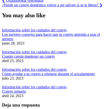
Navegación
❮
Oftalmología veterinaria
Post:
Next
¿Puede un conejo doméstico volver a ser salvaje si se le libera?
❯
de
Post:
entradas
You may also like
Información sobre los cuidados del conejo
Los mejores consejos para hacer que tu conejo aprenda a usar el
arenero
junio 28, 2023
Información sobre los cuidados del conejo
Cuanto cuesta mantener un conejo
abril 23, 2023
Información sobre los cuidados del conejo
Cómo ayudar a tu conejo a relajarse durante el acicalamiento
julio 23, 2023
Información sobre los cuidados del conejo
Conejo urinario
abril 24, 2023
Deja una respuesta