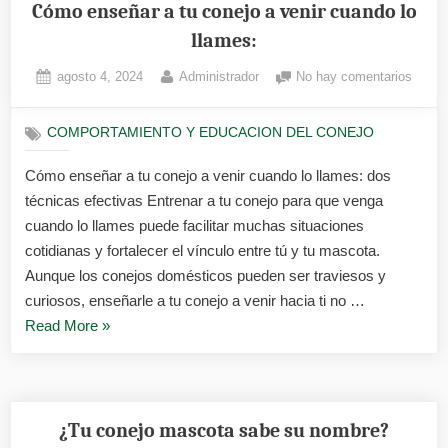
Gastrointestin
Cómo enseñar a tu conejo a venir cuando lo
en
llames:
Conejos»
Posted
By
en
agosto 4, 2024
Administrador
No hay comentarios
on
Cómo
enseñ
COMPORTAMIENTO Y EDUCACION DEL CONEJO
a
tu
Cómo enseñar a tu conejo a venir cuando lo llames: dos
conej
técnicas efectivas Entrenar a tu conejo para que venga
a
venir
cuando lo llames puede facilitar muchas situaciones
cuand
cotidianas y fortalecer el vínculo entre tú y tu mascota.
lo
Aunque los conejos domésticos pueden ser traviesos y
llames
curiosos, enseñarle a tu conejo a venir hacia ti no …
«Cómo
Read More
»
enseñar
a
tu
conejo
¿Tu conejo mascota sabe su nombre?