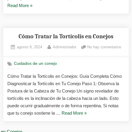
«Limpiar
Read More
»
las
Orejas
de
tu
Cómo Tratar la Tortícolis en Conejos
Conejo»
Posted
By
en
agosto 9, 2024
Administrador
No hay comentarios
on
Cómo
Tratar
Cuidados de un conejo
la
Tortíc
Cómo Tratar la Tortícolis en Conejos: Guía Completa Cómo
en
Diagnosticar la Tortícolis en Tu Conejo Paso 1: Observa la
Conej
Postura de la Cabeza de Tu Conejo Un signo revelador de
tortícolis es la inclinación de la cabeza hacia un lado. Esto
puede ocurrir gradualmente o de forma repentina. Si notas
«Cómo
que tu conejo sostiene la …
Read More
»
Tratar
la