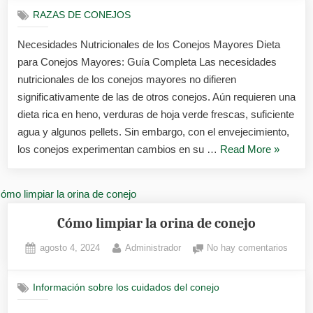
Nutric
RAZAS DE CONEJOS
de
los
Necesidades Nutricionales de los Conejos Mayores Dieta
Conej
para Conejos Mayores: Guía Completa Las necesidades
Mayor
nutricionales de los conejos mayores no difieren
significativamente de las de otros conejos. Aún requieren una
dieta rica en heno, verduras de hoja verde frescas, suficiente
agua y algunos pellets. Sin embargo, con el envejecimiento,
«Necesi
los conejos experimentan cambios en su …
Read More
»
Nutricion
de
los
Conejos
Cómo limpiar la orina de conejo
Mayores
Posted
By
en
agosto 4, 2024
Administrador
No hay comentarios
on
Cómo
limpia
Información sobre los cuidados del conejo
la
orina