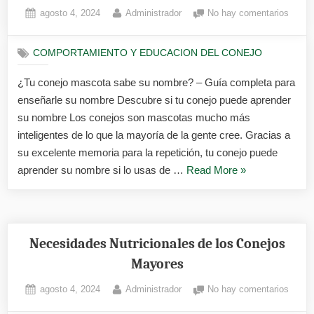
a
Posted
By
en
agosto 4, 2024
Administrador
No hay comentarios
venir
on
¿Tu
cuando
conej
lo
COMPORTAMIENTO Y EDUCACION DEL CONEJO
masco
llames:»
sabe
¿Tu conejo mascota sabe su nombre? – Guía completa para
su
enseñarle su nombre Descubre si tu conejo puede aprender
nombr
su nombre Los conejos son mascotas mucho más
inteligentes de lo que la mayoría de la gente cree. Gracias a
su excelente memoria para la repetición, tu conejo puede
«¿Tu
aprender su nombre si lo usas de …
Read More
»
conejo
mascota
sabe
su
Necesidades Nutricionales de los Conejos
nombre?»
Mayores
Posted
By
en
agosto 4, 2024
Administrador
No hay comentarios
on
Neces