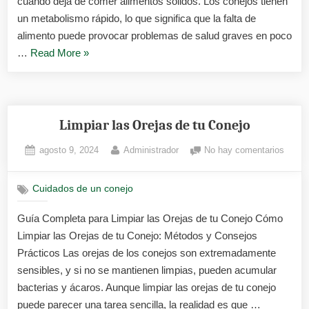
cuando deja de comer alimentos sólidos. Los conejos tienen
un metabolismo rápido, lo que significa que la falta de
alimento puede provocar problemas de salud graves en poco
«Alimentar
…
Read More
»
a
un
Conejo
con
Limpiar las Orejas de tu Conejo
Jeringa»
Posted
By
en
agosto 9, 2024
Administrador
No hay comentarios
on
Limpia
las
Cuidados de un conejo
Oreja
de
Guía Completa para Limpiar las Orejas de tu Conejo Cómo
tu
Limpiar las Orejas de tu Conejo: Métodos y Consejos
Conej
Prácticos Las orejas de los conejos son extremadamente
sensibles, y si no se mantienen limpias, pueden acumular
bacterias y ácaros. Aunque limpiar las orejas de tu conejo
puede parecer una tarea sencilla, la realidad es que …