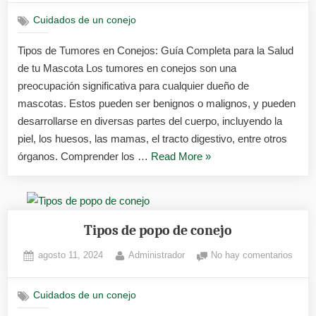
calor
de
en
Cuidados de un conejo
tumor
las
en
Tipos de Tumores en Conejos: Guía Completa para la Salud
conej
chinchilla
de tu Mascota Los tumores en conejos son una
preocupación significativa para cualquier dueño de
mascotas. Estos pueden ser benignos o malignos, y pueden
desarrollarse en diversas partes del cuerpo, incluyendo la
piel, los huesos, las mamas, el tracto digestivo, entre otros
«Tipos
órganos. Comprender los …
Read More
»
de
tumores
en
conejos»
Tipos de popo de conejo
Posted
By
en
agosto 11, 2024
Administrador
No hay comentarios
on
Tipos
de
Cuidados de un conejo
popo
de