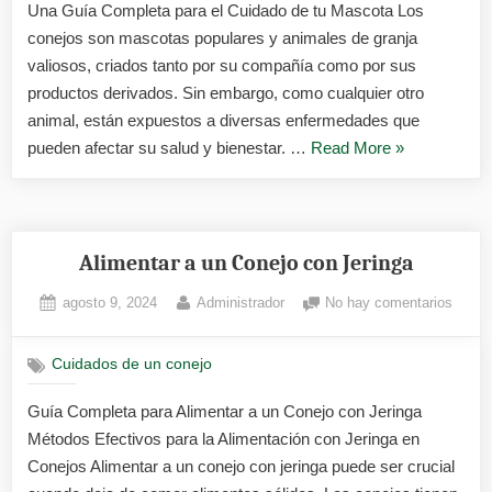
Una Guía Completa para el Cuidado de tu Mascota Los
y
su
conejos son mascotas populares y animales de granja
tratam
valiosos, criados tanto por su compañía como por sus
productos derivados. Sin embargo, como cualquier otro
animal, están expuestos a diversas enfermedades que
«Principales
pueden afectar su salud y bienestar. …
Read More
»
enfermedade
de
los
conejos
Alimentar a un Conejo con Jeringa
y
Posted
By
en
agosto 9, 2024
Administrador
No hay comentarios
su
on
Alimen
tratamiento»
a
Cuidados de un conejo
un
Conej
Guía Completa para Alimentar a un Conejo con Jeringa
con
Métodos Efectivos para la Alimentación con Jeringa en
Jering
Conejos Alimentar a un conejo con jeringa puede ser crucial