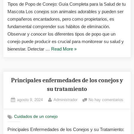
Tipos de Popo de Conejo: Guía Completa para la Salud de tu
conej
Mascota Los conejos son animales adorables y pueden ser
compañeros encantadores, pero como propietarios, es
fundamental comprender sus hábitos de eliminación.
Observar y conocer los diferentes tipos de popo que un
conejo puede producir es crucial para monitorear su salud y
«Tipos
bienestar. Detectar …
Read More
»
de
popo
de
conejo»
Principales enfermedades de los conejos y
su tratamiento
Posted
By
en
agosto 9, 2024
Administrador
No hay comentarios
on
Princi
enfer
Cuidados de un conejo
de
los
Principales Enfermedades de los Conejos y su Tratamiento:
conej