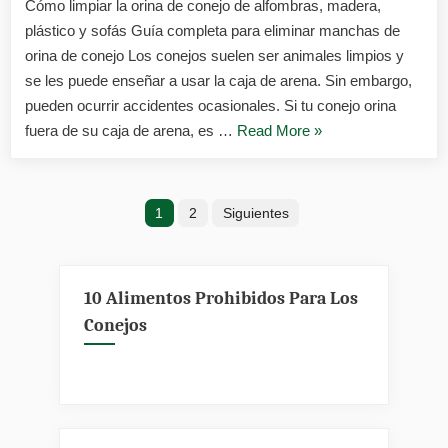
Cómo limpiar la orina de conejo de alfombras, madera,
de
plástico y sofás Guía completa para eliminar manchas de
conej
orina de conejo Los conejos suelen ser animales limpios y
se les puede enseñar a usar la caja de arena. Sin embargo,
pueden ocurrir accidentes ocasionales. Si tu conejo orina
«Cómo
fuera de su caja de arena, es …
Read More
»
limpiar
la
Paginación
orina
1
2
Siguientes
de
de
conejo»
entradas
10 Alimentos Prohibidos Para Los
Conejos