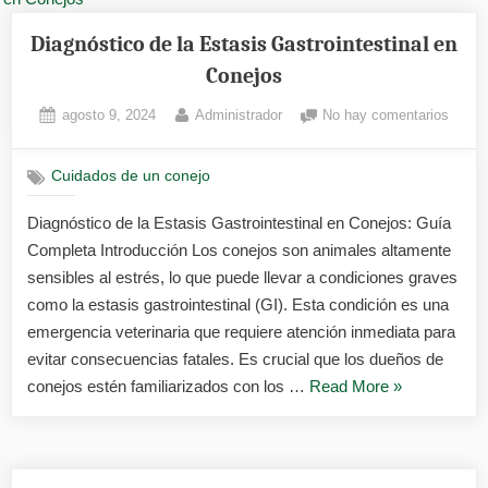
Tortícolis
en
Diagnóstico de la Estasis Gastrointestinal en
Conejos»
Conejos
Posted
By
en
agosto 9, 2024
Administrador
No hay comentarios
on
Diagn
de
Cuidados de un conejo
la
Estas
Diagnóstico de la Estasis Gastrointestinal en Conejos: Guía
Gastro
Completa Introducción Los conejos son animales altamente
en
Conej
sensibles al estrés, lo que puede llevar a condiciones graves
como la estasis gastrointestinal (GI). Esta condición es una
emergencia veterinaria que requiere atención inmediata para
evitar consecuencias fatales. Es crucial que los dueños de
«Diagnóstico
conejos estén familiarizados con los …
Read More
»
de
la
Estasis