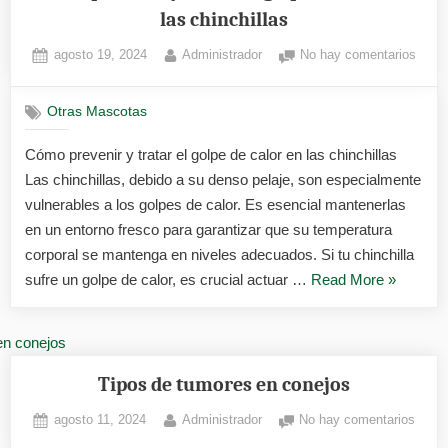
las chinchillas
Posted
By
en
agosto 19, 2024
Administrador
No hay comentarios
on
Cóm
preve
Otras Mascotas
y
tratar
Cómo prevenir y tratar el golpe de calor en las chinchillas
el
Las chinchillas, debido a su denso pelaje, son especialmente
golpe
de
vulnerables a los golpes de calor. Es esencial mantenerlas
calor
en un entorno fresco para garantizar que su temperatura
en
corporal se mantenga en niveles adecuados. Si tu chinchilla
las
«Cómo
sufre un golpe de calor, es crucial actuar …
Read More
»
chinch
prevenir
y
tratar
el
Tipos de tumores en conejos
golpe
Posted
By
en
agosto 11, 2024
Administrador
No hay comentarios
de
on
Tipos