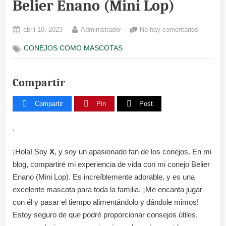
Belier Enano (Mini Lop)
Posted
By
en
abril 10, 2023
Administrador
No hay comentarios
on
.
CONEJOS COMO MASCOTAS
Cuidados
Esencial
del
Compartir
Belier
Enano
(Mini
Compartir
Pin
Post
Lop)
.
¡Hola! Soy
X
, y soy un apasionado fan de los conejos. En mi
blog, compartiré mi experiencia de vida con mi conejo Belier
Enano (Mini Lop). Es increíblemente adorable, y es una
excelente mascota para toda la familia. ¡Me encanta jugar
con él y pasar el tiempo alimentándolo y dándole mimos!
Estoy seguro de que podré proporcionar consejos útiles,