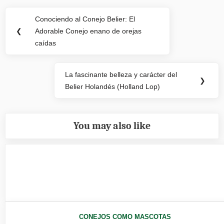
Navegación
Conociendo al Conejo Belier: El
Previous
de
❮
Adorable Conejo enano de orejas
Post:
caídas
entradas
La fascinante belleza y carácter del
Next
❯
Belier Holandés (Holland Lop)
Post:
You may also like
CONEJOS COMO MASCOTAS