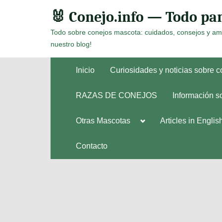
Skip
🐰 Conejo.info — Todo par
to
Todo sobre conejos mascota: cuidados, consejos y am
content
nuestro blog!
Inicio
Curiosidades y noticias sobre 
RAZAS DE CONEJOS
Información s
Toggle
Otras Mascotas
Articles in Englis
Toggle
sub-
sub-
menu
menu
Contacto