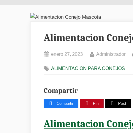
Alimentacion Conej
Posted
By
enero 27, 2023
Administrador
on
ALIMENTACION PARA CONEJOS
Compartir
Compartir
Pin
Post
Alimentacion Conej