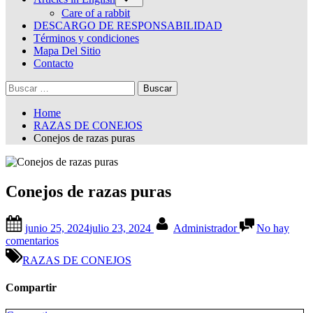
sub-
menu
Care of a rabbit
DESCARGO DE RESPONSABILIDAD
Términos y condiciones
Mapa Del Sitio
Contacto
Buscar:
Home
RAZAS DE CONEJOS
Conejos de razas puras
Conejos de razas puras
Posted
By
junio 25, 2024
julio 23, 2024
Administrador
No hay
on
en
comentarios
Conejos
RAZAS DE CONEJOS
de
razas
Compartir
puras