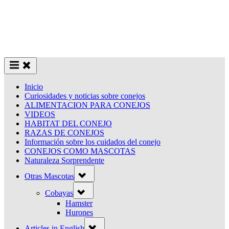
Inicio
Curiosidades y noticias sobre conejos
ALIMENTACION PARA CONEJOS
VIDEOS
HABITAT DEL CONEJO
RAZAS DE CONEJOS
Información sobre los cuidados del conejo
CONEJOS COMO MASCOTAS
Naturaleza Sorprendente
Toggle
Otras Mascotas
sub-
menu
Toggle
Cobayas
sub-
menu
Hamster
Hurones
Toggle
Articles in English