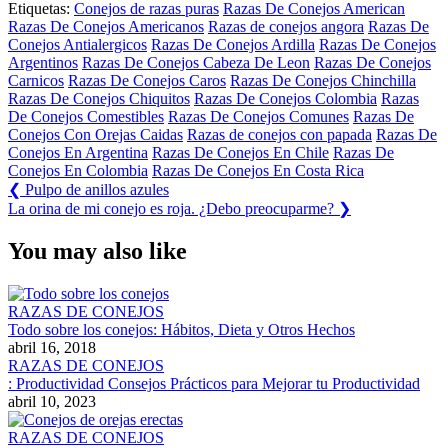
Etiquetas:
Conejos de razas puras
Razas De Conejos American
Razas De Conejos Americanos
Razas de conejos angora
Razas De
Conejos Antialergicos
Razas De Conejos Ardilla
Razas De Conejos
Argentinos
Razas De Conejos Cabeza De Leon
Razas De Conejos
Carnicos
Razas De Conejos Caros
Razas De Conejos Chinchilla
Razas De Conejos Chiquitos
Razas De Conejos Colombia
Razas
De Conejos Comestibles
Razas De Conejos Comunes
Razas De
Conejos Con Orejas Caidas
Razas de conejos con papada
Razas De
Conejos En Argentina
Razas De Conejos En Chile
Razas De
Conejos En Colombia
Razas De Conejos En Costa Rica
Navegación
Previous
❮
Pulpo de anillos azules
Post:
Next
La orina de mi conejo es roja. ¿Debo preocuparme?
❯
de
Post:
entradas
You may also like
RAZAS DE CONEJOS
Todo sobre los conejos: Hábitos, Dieta y Otros Hechos
abril 16, 2018
RAZAS DE CONEJOS
: Productividad Consejos Prácticos para Mejorar tu Productividad
abril 10, 2023
RAZAS DE CONEJOS