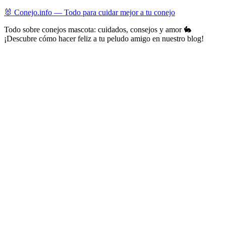
Skip
🐰 Conejo.info — Todo para cuidar mejor a tu conejo
to
Todo sobre conejos mascota: cuidados, consejos y amor 🐇
content
¡Descubre cómo hacer feliz a tu peludo amigo en nuestro blog!