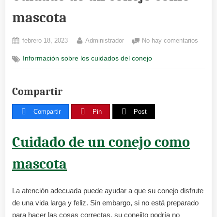
mascota
Posted
By
en
febrero 18, 2023
Administrador
No hay comentarios
on
Cuida
Información sobre los cuidados del conejo
de
un
conejo
Compartir
como
masco
Compartir
Pin
Post
Cuidado de un conejo como
mascota
La atención adecuada puede ayudar a que su conejo disfrute
de una vida larga y feliz. Sin embargo, si no está preparado
para hacer las cosas correctas, su conejito podría no