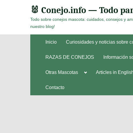
Skip
🐰 Conejo.info — Todo par
to
Todo sobre conejos mascota: cuidados, consejos y am
content
nuestro blog!
Inicio
Curiosidades y noticias sobre 
RAZAS DE CONEJOS
Información s
Toggle
Otras Mascotas
Articles in Englis
Toggle
sub-
sub-
menu
menu
Contacto