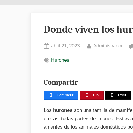
Donde viven los hu
Posted
By
abril 21, 2023
Administrador
on
Hurones
Compartir
Compartir
Pin
Post
Los
hurones
son una familia de mamífe
en casi todas partes del mundo. Estos 
amantes de los animales domésticos por