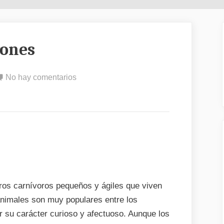
rones
en
No hay comentarios
Donde
viven
los
hurones
ros carnívoros pequeños y ágiles que viven
animales son muy populares entre los
 su carácter curioso y afectuoso. Aunque los