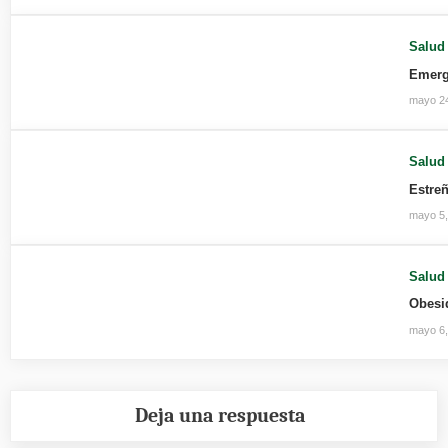
Salud
Emerg
mayo 2
Salud
Estre
mayo 5,
Salud
Obesi
mayo 6,
Deja una respuesta