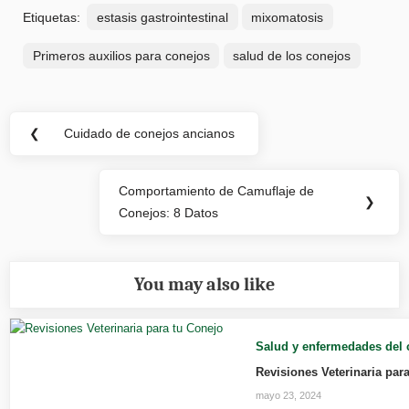
Etiquetas:
estasis gastrointestinal
mixomatosis
Primeros auxilios para conejos
salud de los conejos
Navegación
❮
Cuidado de conejos ancianos
Previous
de
Post:
entradas
Comportamiento de Camuflaje de
Next
❯
Conejos: 8 Datos
Post:
You may also like
Salud y enfermedades del 
Revisiones Veterinaria par
mayo 23, 2024