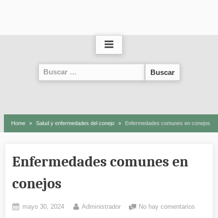
Buscar:
Home
Salud y enfermedades del conejo
Enfermedades comunes en conejos
Enfermedades comunes en
conejos
Posted
By
en
mayo 30, 2024
Administrador
No hay comentarios
on
Enferm