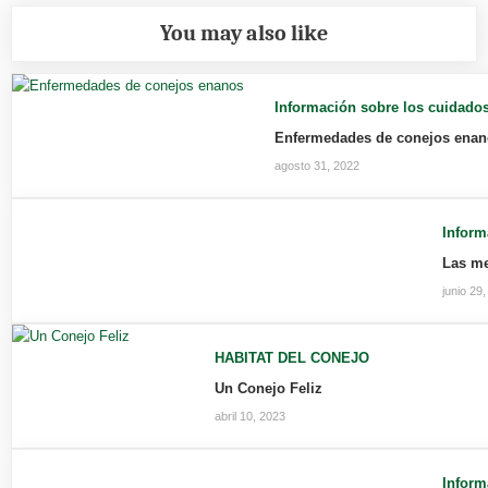
You may also like
Información sobre los cuidados
Enfermedades de conejos enan
agosto 31, 2022
Inform
Las me
junio 29
HABITAT DEL CONEJO
Un Conejo Feliz
abril 10, 2023
Inform