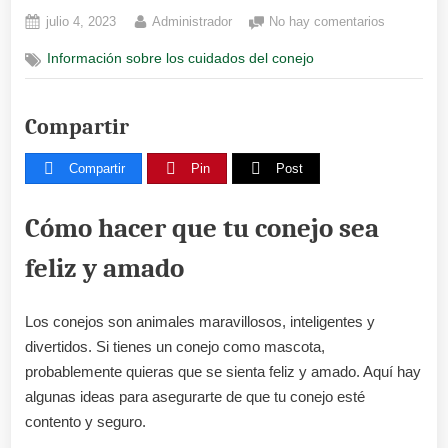
Posted
By
en
julio 4, 2023
Administrador
No hay comentarios
on
Las
Información sobre los cuidados del conejo
mejores
ideas
para
Compartir
hacer
que
tu
Compartir
Pin
Post
conejo
se
Cómo hacer que tu conejo sea
sienta
feliz
feliz y amado
y
amado
todos
Los conejos son animales maravillosos, inteligentes y
los
divertidos. Si tienes un conejo como mascota,
días
probablemente quieras que se sienta feliz y amado. Aquí hay
algunas ideas para asegurarte de que tu conejo esté
contento y seguro.