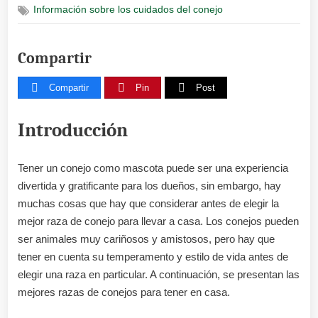
Información sobre los cuidados del conejo
mejores
razas
de
Compartir
conejos
para
tener
Compartir
Pin
Post
en
casa
Introducción
Tener un conejo como mascota puede ser una experiencia
divertida y gratificante para los dueños, sin embargo, hay
muchas cosas que hay que considerar antes de elegir la
mejor raza de conejo para llevar a casa. Los conejos pueden
ser animales muy cariñosos y amistosos, pero hay que
tener en cuenta su temperamento y estilo de vida antes de
elegir una raza en particular. A continuación, se presentan las
mejores razas de conejos para tener en casa.