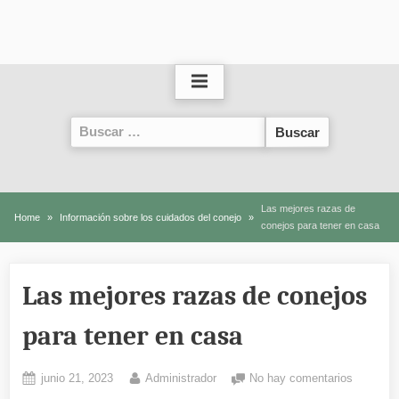
Buscar:
Las mejores razas de
Home
Información sobre los cuidados del conejo
conejos para tener en casa
Las mejores razas de conejos
para tener en casa
Posted
By
en
junio 21, 2023
Administrador
No hay comentarios
on
Las