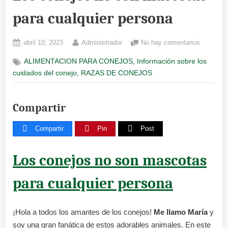
para cualquier persona
Posted
By
en
abril 10, 2023
Administrador
No hay comentarios
on
Los
,
ALIMENTACION PARA CONEJOS
Información sobre los
conejos
,
cuidados del conejo
RAZAS DE CONEJOS
no
son
mascota
Compartir
para
cualquier
persona
Compartir
Pin
Post
Los conejos no son mascotas
para cualquier persona
¡Hola a todos los amantes de los conejos!
Me llamo María
y
soy una gran fanática de estos adorables animales. En este