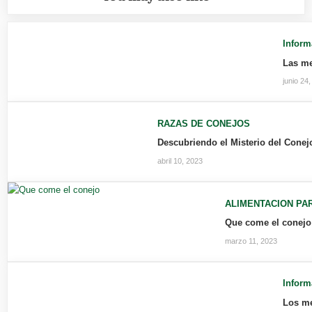
Inform
Las me
junio 24
RAZAS DE CONEJOS
Descubriendo el Misterio del Conej
abril 10, 2023
ALIMENTACION PA
Que come el conejo
marzo 11, 2023
Inform
Los me