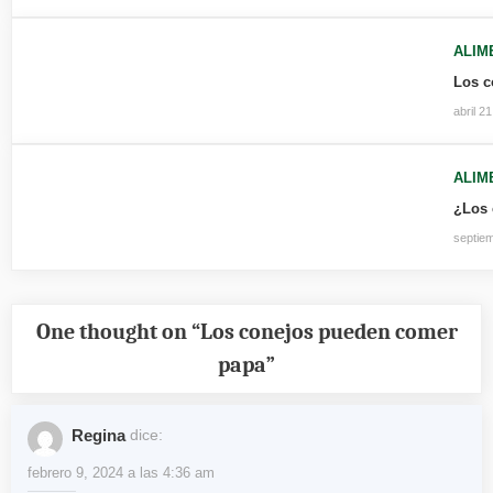
ALIM
Los c
abril 2
ALIM
¿Los 
septie
One thought on “
Los conejos pueden comer
papa
”
Regina
dice:
febrero 9, 2024 a las 4:36 am