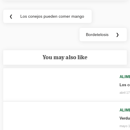
Navegación
❮
Los conejos pueden comer mango
Previous
de
Post:
entradas
Bordetelosis
❯
Next
Post:
You may also like
ALIM
Los c
abril 1
ALIM
Verdu
mayo 1