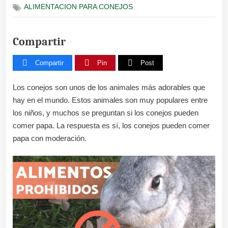
ALIMENTACION PARA CONEJOS
conejos
pueden
comer
Compartir
papa
Compartir
Pin
Post
Los conejos son unos de los animales más adorables que
hay en el mundo. Estos animales son muy populares entre
los niños, y muchos se preguntan si los conejos pueden
comer papa. La respuesta es sí, los conejos pueden comer
papa con moderación.