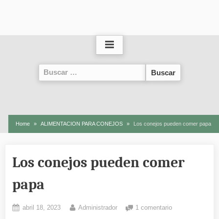
Buscar:
Home
ALIMENTACION PARA CONEJOS
Los conejos pueden comer papa
Los conejos pueden comer
papa
Posted
By
en
abril 18, 2023
Administrador
1 comentario
on
Los