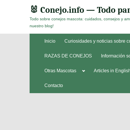
Skip
🐰 Conejo.info — Todo par
to
Todo sobre conejos mascota: cuidados, consejos y am
content
nuestro blog!
Inicio
Curiosidades y noticias sobre 
RAZAS DE CONEJOS
Información s
Toggle
Otras Mascotas
Articles in Englis
Toggle
sub-
sub-
menu
menu
Contacto