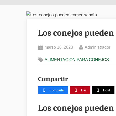
Los conejos pueden
Posted
By
marzo 18, 2023
Administrador
on
ALIMENTACION PARA CONEJOS
Compartir
Compartir
Pin
Post
Los conejos pueden