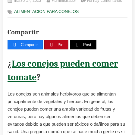
Posted
By
en
marzo 17, 2023
Administrador
No hay comentarios
on
Los
ALIMENTACION PARA CONEJOS
conejo
pueden
comer
Compartir
tomate
Compartir
Pin
Post
¿
Los conejos pueden comer
tomate
?
Los conejos son animales herbívoros que se alimentan
principalmente de vegetales y hierbas. En general, los
conejos pueden comer una amplia variedad de frutas y
verduras, pero hay algunos alimentos que deben ser
evitados debido a que pueden ser tóxicos o dañinos para su
salud. Una pregunta común que se hace mucha gente es si