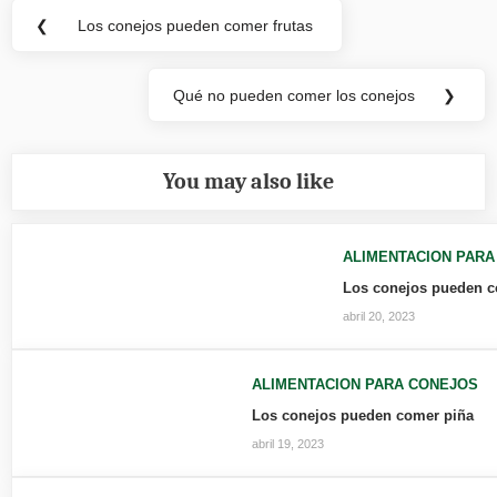
Navegación
❮
Los conejos pueden comer frutas
Previous
de
Post:
entradas
Qué no pueden comer los conejos
❯
Next
Post:
You may also like
ALIMENTACION PAR
Los conejos pueden 
abril 20, 2023
ALIMENTACION PARA CONEJOS
Los conejos pueden comer piña
abril 19, 2023