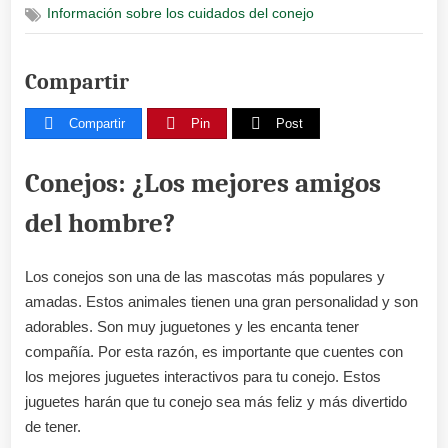
Información sobre los cuidados del conejo
mejores
juguetes
interacti
Compartir
para
tu
conejo
Compartir
Pin
Post
Conejos: ¿Los mejores amigos
del hombre?
Los conejos son una de las mascotas más populares y
amadas. Estos animales tienen una gran personalidad y son
adorables. Son muy juguetones y les encanta tener
compañía. Por esta razón, es importante que cuentes con
los mejores juguetes interactivos para tu conejo. Estos
juguetes harán que tu conejo sea más feliz y más divertido
de tener.