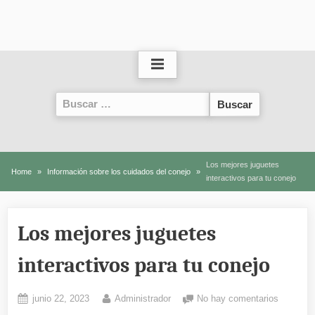
Buscar:
Los mejores juguetes
Home
Información sobre los cuidados del conejo
interactivos para tu conejo
Los mejores juguetes
interactivos para tu conejo
Posted
By
en
junio 22, 2023
Administrador
No hay comentarios
on
Los