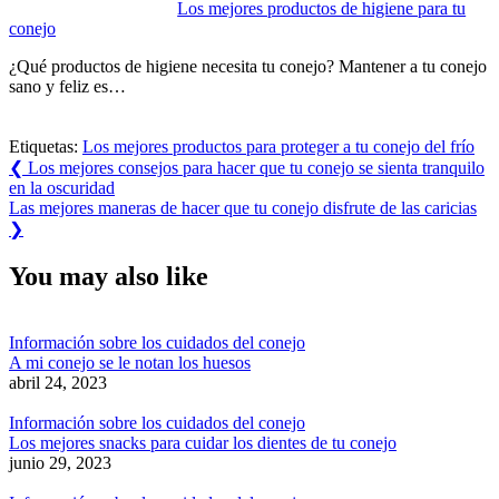
Los mejores productos de higiene para tu
conejo
¿Qué productos de higiene necesita tu conejo? Mantener a tu conejo
sano y feliz es…
Etiquetas:
Los mejores productos para proteger a tu conejo del frío
Navegación
Previous
❮
Los mejores consejos para hacer que tu conejo se sienta tranquilo
Post:
en la oscuridad
de
Next
Las mejores maneras de hacer que tu conejo disfrute de las caricias
entradas
Post:
❯
You may also like
Información sobre los cuidados del conejo
A mi conejo se le notan los huesos
abril 24, 2023
Información sobre los cuidados del conejo
Los mejores snacks para cuidar los dientes de tu conejo
junio 29, 2023