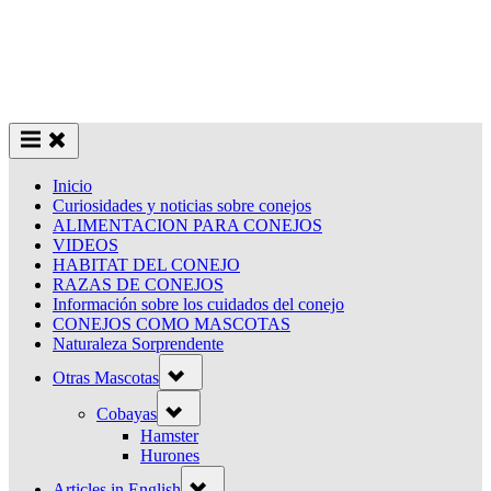
Inicio
Curiosidades y noticias sobre conejos
ALIMENTACION PARA CONEJOS
VIDEOS
HABITAT DEL CONEJO
RAZAS DE CONEJOS
Información sobre los cuidados del conejo
CONEJOS COMO MASCOTAS
Naturaleza Sorprendente
Toggle
Otras Mascotas
sub-
menu
Toggle
Cobayas
sub-
menu
Hamster
Hurones
Toggle
Articles in English