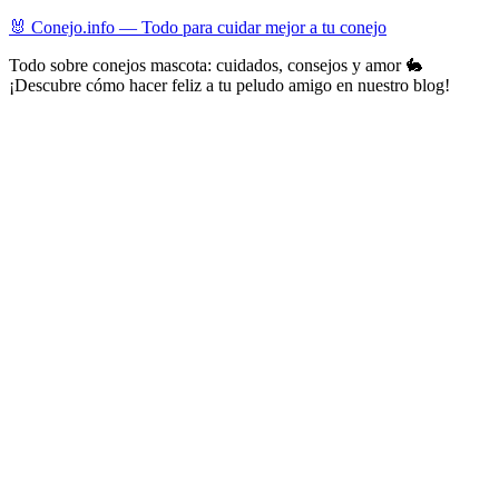
Skip
🐰 Conejo.info — Todo para cuidar mejor a tu conejo
to
Todo sobre conejos mascota: cuidados, consejos y amor 🐇
content
¡Descubre cómo hacer feliz a tu peludo amigo en nuestro blog!