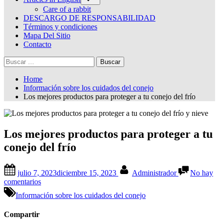
sub-
menu
Care of a rabbit
DESCARGO DE RESPONSABILIDAD
Términos y condiciones
Mapa Del Sitio
Contacto
Buscar:
Home
Información sobre los cuidados del conejo
Los mejores productos para proteger a tu conejo del frío
Los mejores productos para proteger a tu
conejo del frío
Posted
By
julio 7, 2023
diciembre 15, 2023
Administrador
No hay
on
en
comentarios
Los
Información sobre los cuidados del conejo
mejores
productos
Compartir
para