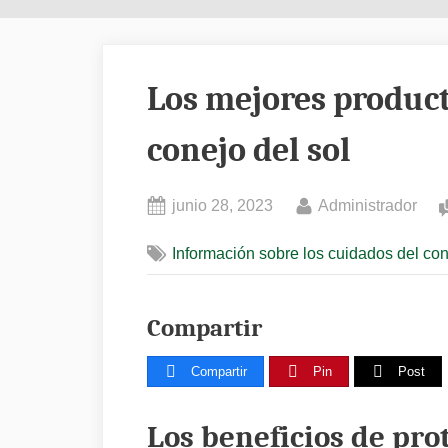
Los mejores product
conejo del sol
Posted
By
junio 28, 2023
Administrador
on
Información sobre los cuidados del co
Compartir
Compartir
Pin
Post
Los beneficios de prot