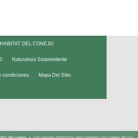
HABITAT DEL CONEJO
S
Naturaleza Sorprendente
y condiciones
Mapa Del Sitio
ados del conejo
Los mejores productos para proteger a tu conejo del sol