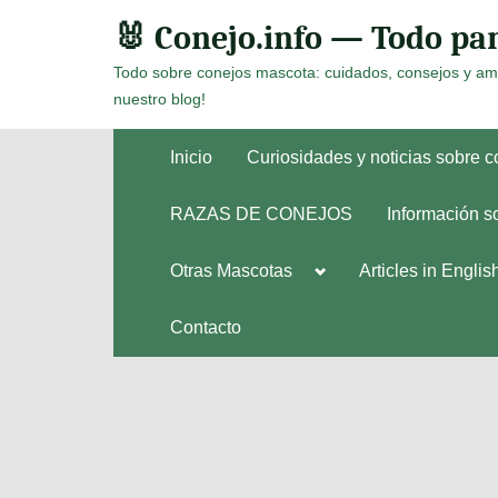
Skip
🐰 Conejo.info — Todo par
to
Todo sobre conejos mascota: cuidados, consejos y am
content
nuestro blog!
Inicio
Curiosidades y noticias sobre 
RAZAS DE CONEJOS
Información s
Toggle
Otras Mascotas
Articles in Englis
Toggle
sub-
sub-
menu
menu
Contacto