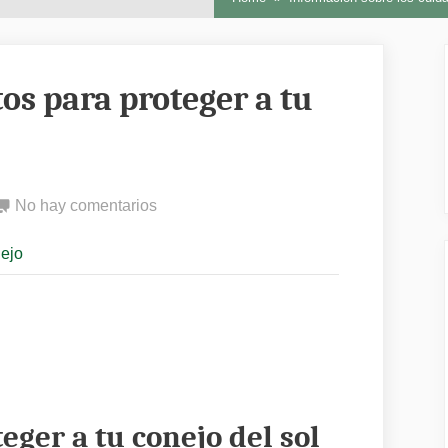
os para proteger a tu
en
No hay comentarios
Los
nejo
mejores
productos
para
proteger
a
tu
conejo
eger a tu conejo del sol
del