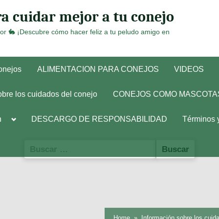
a cuidar mejor a tu conejo
or 🐇 ¡Descubre cómo hacer feliz a tu peludo amigo en
conejos
ALIMENTACION PARA CONEJOS
VIDEOS
obre los cuidados del conejo
CONEJOS COMO MASCOTA
Toggle
h
DESCARGO DE RESPONSABILIDAD
Términos 
sub-
menu
Buscar:
Home
Información sobre los cuid