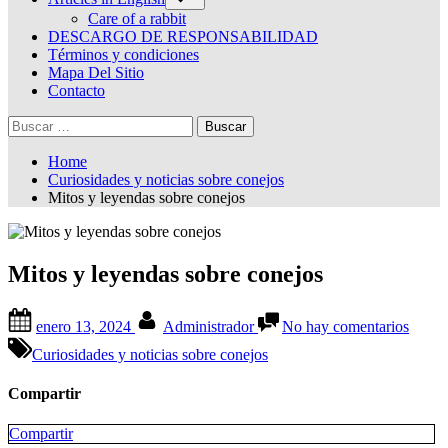
sub-
menu
Care of a rabbit
DESCARGO DE RESPONSABILIDAD
Términos y condiciones
Mapa Del Sitio
Contacto
Buscar:
Home
Curiosidades y noticias sobre conejos
Mitos y leyendas sobre conejos
Mitos y leyendas sobre conejos
Posted
By
en
enero 13, 2024
Administrador
No hay comentarios
on
Mitos
y
Curiosidades y noticias sobre conejos
leyen
sobre
Compartir
conej
Compartir