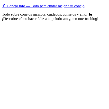
Skip
🐰 Conejo.info — Todo para cuidar mejor a tu conejo
to
Todo sobre conejos mascota: cuidados, consejos y amor 🐇
content
¡Descubre cómo hacer feliz a tu peludo amigo en nuestro blog!