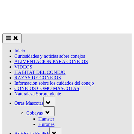
Inicio
Curiosidades y noticias sobre conejos
ALIMENTACION PARA CONEJOS
VIDEOS
HABITAT DEL CONEJO
RAZAS DE CONEJOS
Información sobre los cuidados del conejo
CONEJOS COMO MASCOTAS
Naturaleza Sorprendente
Toggle
Otras Mascotas
sub-
menu
Toggle
Cobayas
sub-
menu
Hamster
Hurones
Toggle
Articles in English