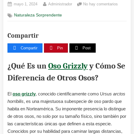
Posted
By
en
mayo 1, 2024
Administrador
No hay comentarios
on
Oso
Naturaleza Sorprendente
grizzly
Compartir
Compartir
Pin
Post
¿Qué Es un
Oso Grizzly
y Cómo Se
Diferencia de Otros Osos?
El
oso grizzly
, conocido científicamente como
Ursus arctos
horribilis
, es una majestuosa subespecie de oso pardo que
habita en Norteamérica. Su imponente presencia lo distingue
de otros osos, no solo por su tamaño físico, sino también por
las características únicas que definen a esta especie.
Conocidos por su habilidad para caminar largas distancias,