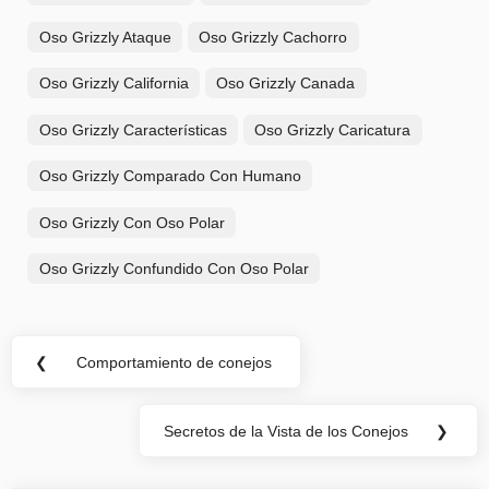
Oso Grizzly Ataque
Oso Grizzly Cachorro
Oso Grizzly California
Oso Grizzly Canada
Oso Grizzly Características
Oso Grizzly Caricatura
Oso Grizzly Comparado Con Humano
Oso Grizzly Con Oso Polar
Oso Grizzly Confundido Con Oso Polar
Navegación
❮
Comportamiento de conejos
Previous
de
Post:
entradas
Secretos de la Vista de los Conejos
❯
Next
Post: