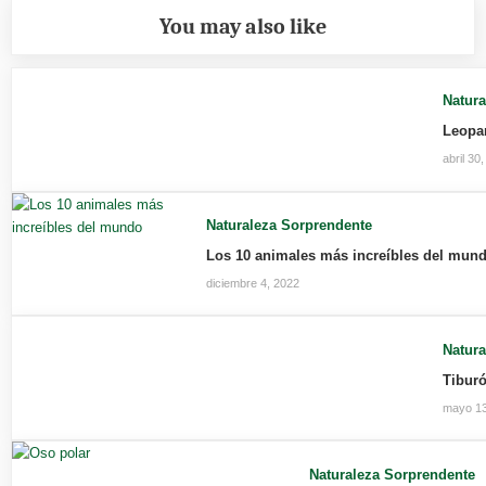
You may also like
Natur
Leopar
abril 30
Naturaleza Sorprendente
Los 10 animales más increíbles del mun
diciembre 4, 2022
Natur
Tibur
mayo 13
Naturaleza Sorprendente