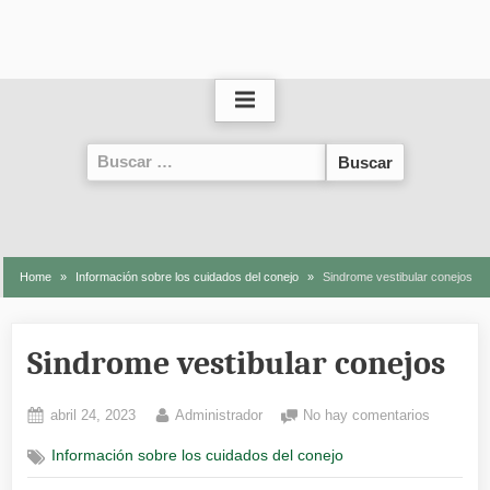
Buscar:
Home
Información sobre los cuidados del conejo
Sindrome vestibular conejos
Sindrome vestibular conejos
Posted
By
en
abril 24, 2023
Administrador
No hay comentarios
on
Sindrome
Información sobre los cuidados del conejo
vestibula
conejos