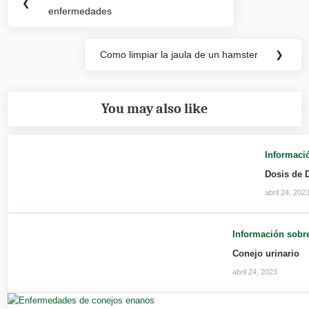
Previous
❮
de
enfermedades
Post:
entradas
Como limpiar la jaula de un hamster
❯
Next
Post:
You may also like
Informaci
Dosis de 
abril 24, 202
Información sobre
Conejo urinario
abril 24, 2023