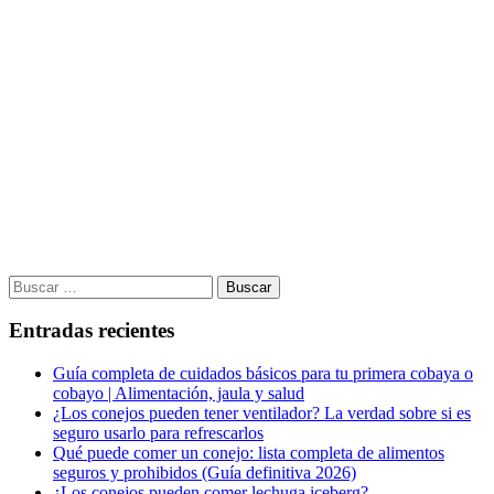
Buscar:
Entradas recientes
Guía completa de cuidados básicos para tu primera cobaya o
cobayo | Alimentación, jaula y salud
¿Los conejos pueden tener ventilador? La verdad sobre si es
seguro usarlo para refrescarlos
Qué puede comer un conejo: lista completa de alimentos
seguros y prohibidos (Guía definitiva 2026)
¿Los conejos pueden comer lechuga iceberg?