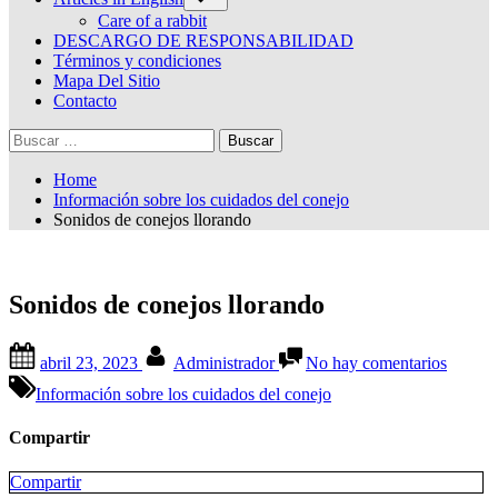
sub-
menu
Care of a rabbit
DESCARGO DE RESPONSABILIDAD
Términos y condiciones
Mapa Del Sitio
Contacto
Buscar:
Home
Información sobre los cuidados del conejo
Sonidos de conejos llorando
Sonidos de conejos llorando
Posted
By
en
abril 23, 2023
Administrador
No hay comentarios
on
Sonido
de
Información sobre los cuidados del conejo
conejo
llorand
Compartir
Compartir