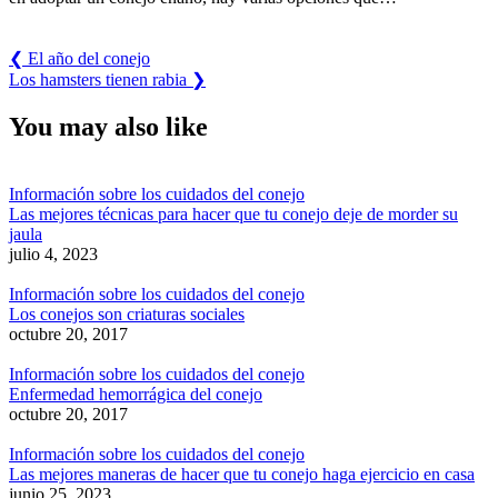
Previous
❮
El año del conejo
Post:
Next
Los hamsters tienen rabia
❯
Post:
You may also like
Información sobre los cuidados del conejo
Las mejores técnicas para hacer que tu conejo deje de morder su
jaula
julio 4, 2023
Información sobre los cuidados del conejo
Los conejos son criaturas sociales
octubre 20, 2017
Información sobre los cuidados del conejo
Enfermedad hemorrágica del conejo
octubre 20, 2017
Información sobre los cuidados del conejo
Las mejores maneras de hacer que tu conejo haga ejercicio en casa
junio 25, 2023