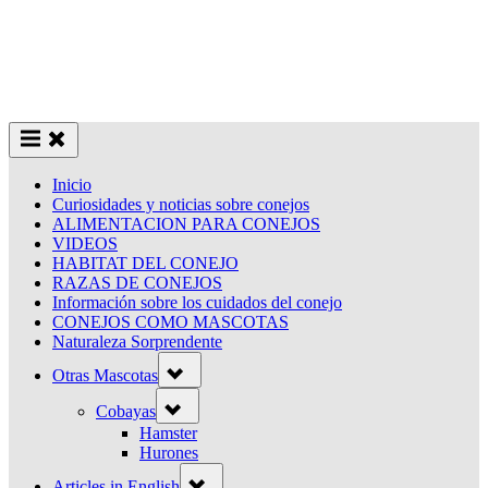
Inicio
Curiosidades y noticias sobre conejos
ALIMENTACION PARA CONEJOS
VIDEOS
HABITAT DEL CONEJO
RAZAS DE CONEJOS
Información sobre los cuidados del conejo
CONEJOS COMO MASCOTAS
Naturaleza Sorprendente
Toggle
Otras Mascotas
sub-
menu
Toggle
Cobayas
sub-
menu
Hamster
Hurones
Toggle
Articles in English