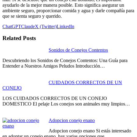
ayudarlo de la mejor manera posible. Esto significa asegurar un
ambiente seguro, proporcionar comida y agua y darle compañía para
que se sienta seguro y querido.
ChatGPT
Claude
X (Twitter)
LinkedIn
Related Posts
Navegación
Sonidos de Conejos Contentos
de
Descubriendo los Sonidos de Conejos Contentos: Una Guía para
Entender a Nuestros Amigos Peludos Introducción…
entradas
CUIDADOS CORRECTOS DE UN
CONEJO
LOS CUIDADOS CORRECTOS DE UN CONEJO
DOMESTICO El pelaje Los conejos son animales muy limpios…
Adopcion conejo enano
Adopcion conejo enano Si estás interesado
en adoptar un conejo enano, hay varias opciones que…