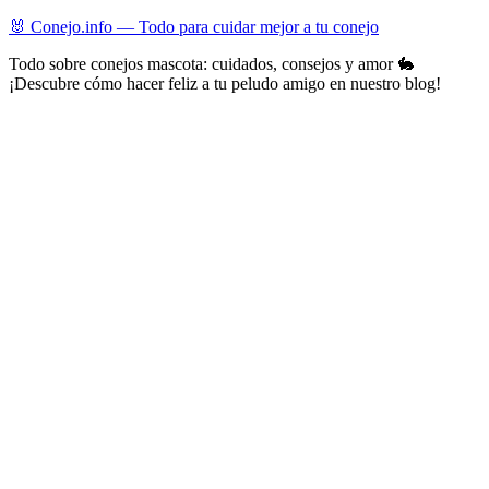
Skip
🐰 Conejo.info — Todo para cuidar mejor a tu conejo
to
Todo sobre conejos mascota: cuidados, consejos y amor 🐇
content
¡Descubre cómo hacer feliz a tu peludo amigo en nuestro blog!