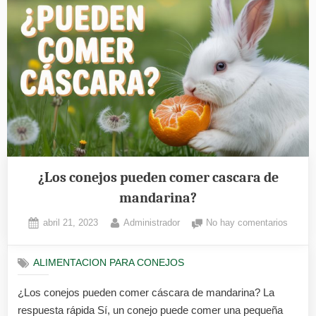
¿Los conejos pueden comer cascara de
mandarina?
Posted
By
en
abril 21, 2023
Administrador
No hay comentarios
on
¿Los
conejo
ALIMENTACION PARA CONEJOS
puede
comer
¿Los conejos pueden comer cáscara de mandarina? La
cascar
respuesta rápida Sí, un conejo puede comer una pequeña
de