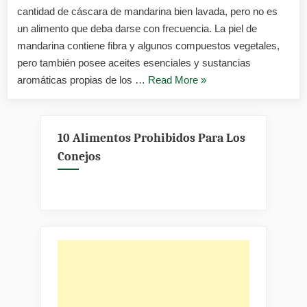
mandar
cantidad de cáscara de mandarina bien lavada, pero no es
un alimento que deba darse con frecuencia. La piel de
mandarina contiene fibra y algunos compuestos vegetales,
pero también posee aceites esenciales y sustancias
«¿Los
aromáticas propias de los …
Read More
»
conejos
pueden
comer
10 Alimentos Prohibidos Para Los
cascara
Conejos
de
mandarina?»