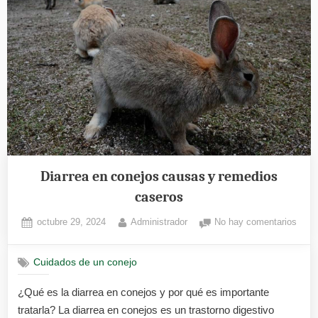
Diarrea en conejos causas y remedios
caseros
Posted
By
en
octubre 29, 2024
Administrador
No hay comentarios
on
Diarr
en
Cuidados de un conejo
cone
caus
¿Qué es la diarrea en conejos y por qué es importante
y
tratarla? La diarrea en conejos es un trastorno digestivo
reme