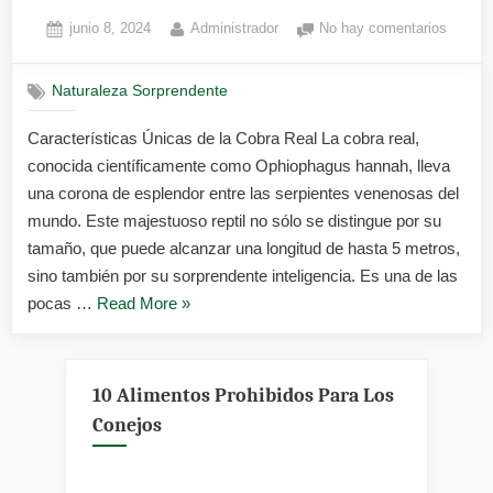
Posted
By
en
junio 8, 2024
Administrador
No hay comentarios
on
Cobra
real
Naturaleza Sorprendente
Características Únicas de la Cobra Real La cobra real,
conocida científicamente como Ophiophagus hannah, lleva
una corona de esplendor entre las serpientes venenosas del
mundo. Este majestuoso reptil no sólo se distingue por su
tamaño, que puede alcanzar una longitud de hasta 5 metros,
sino también por su sorprendente inteligencia. Es una de las
«Cobra
pocas …
Read More
»
real»
10 Alimentos Prohibidos Para Los
Conejos