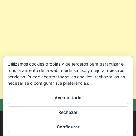
Utilizamos cookies propias y de terceros para garantizar el
funcionamiento de la web, medir su uso y mejorar nuestros
servicios. Puede aceptar todas las cookies, rechazar las no
necesarias o configurar sus preferencias.
Aceptar todo
Rechazar
Copyright © 2026 🐰 Conejo.info — Todo para cuidar mejor a tu
conejo.
Configurar
Theme: Oceanly Green by
ScriptsTown