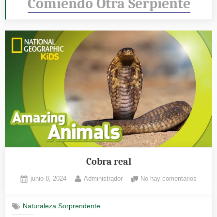
Comiendo Otra Serpiente
Cobra real
Posted
By
en
junio 8, 2024
Administrador
No hay comentarios
on
Cobra
real
Naturaleza Sorprendente