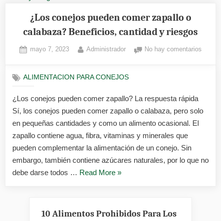
¿Los conejos pueden comer zapallo o
calabaza? Beneficios, cantidad y riesgos
Posted
By
en
mayo 7, 2023
Administrador
No hay comentarios
on
¿Los
conejo
ALIMENTACION PARA CONEJOS
puede
comer
¿Los conejos pueden comer zapallo? La respuesta rápida
zapall
Sí, los conejos pueden comer zapallo o calabaza, pero solo
o
calaba
en pequeñas cantidades y como un alimento ocasional. El
Benefi
zapallo contiene agua, fibra, vitaminas y minerales que
cantid
pueden complementar la alimentación de un conejo. Sin
y
embargo, también contiene azúcares naturales, por lo que no
riesgo
«¿Los
debe darse todos …
Read More
»
conejos
pueden
comer
10 Alimentos Prohibidos Para Los