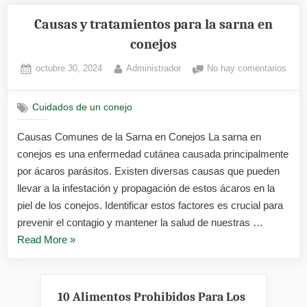
Causas y tratamientos para la sarna en
conejos
Posted
By
en
octubre 30, 2024
Administrador
No hay comentarios
on
Caus
y
Cuidados de un conejo
trata
para
Causas Comunes de la Sarna en Conejos La sarna en
la
conejos es una enfermedad cutánea causada principalmente
sarn
en
por ácaros parásitos. Existen diversas causas que pueden
cone
llevar a la infestación y propagación de estos ácaros en la
piel de los conejos. Identificar estos factores es crucial para
prevenir el contagio y mantener la salud de nuestras …
«Causas
Read More
»
y
tratamientos
para
10 Alimentos Prohibidos Para Los