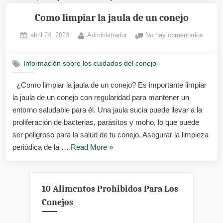
Como limpiar la jaula de un conejo
Posted
By
en
abril 24, 2023
Administrador
No hay comentarios
on
Como
limpiar
Información sobre los cuidados del conejo
la
jaula
¿Como limpiar la jaula de un conejo? Es importante limpiar
de
la jaula de un conejo con regularidad para mantener un
un
conejo
entorno saludable para él. Una jaula sucia puede llevar a la
proliferación de bacterias, parásitos y moho, lo que puede
ser peligroso para la salud de tu conejo. Asegurar la limpieza
«Como
periódica de la …
Read More
»
limpiar
la
jaula
10 Alimentos Prohibidos Para Los
de
Conejos
un
conejo»