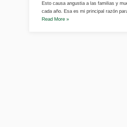
Esto causa angustia a las familias y m
cada año. Esa es mi principal razón par
«Comprar
Read More
»
un
conejo»