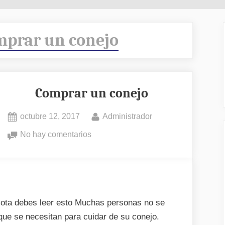
prar un conejo
Comprar un conejo
Posted
By
octubre 12, 2017
Administrador
on
en
No hay comentarios
Comprar
un
conejo
ota debes leer esto Muchas personas no se
que se necesitan para cuidar de su conejo.