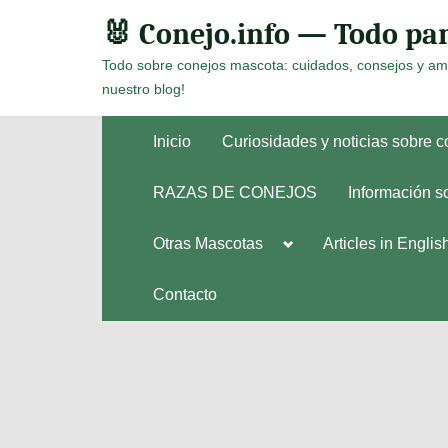
Skip
🐰 Conejo.info — Todo par
to
Todo sobre conejos mascota: cuidados, consejos y am
content
nuestro blog!
Inicio
Curiosidades y noticias sobre 
RAZAS DE CONEJOS
Información s
Toggle
Otras Mascotas
Articles in Englis
Toggle
sub-
sub-
menu
menu
Contacto