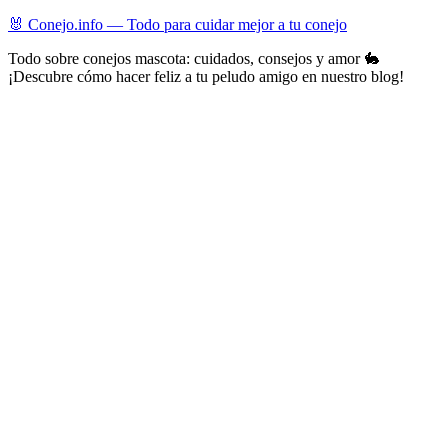
Skip
🐰 Conejo.info — Todo para cuidar mejor a tu conejo
to
Todo sobre conejos mascota: cuidados, consejos y amor 🐇
content
¡Descubre cómo hacer feliz a tu peludo amigo en nuestro blog!