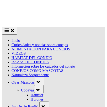
Inicio
Curiosidades y noticias sobre conejos
ALIMENTACION PARA CONEJOS
VIDEOS
HABITAT DEL CONEJO
RAZAS DE CONEJOS
Información sobre los cuidados del conejo
CONEJOS COMO MASCOTAS
Naturaleza Sorprendente
Toggle
Otras Mascotas
sub-
menu
Toggle
Cobayas
sub-
menu
Hamster
Hurones
Toggle
Articles in English