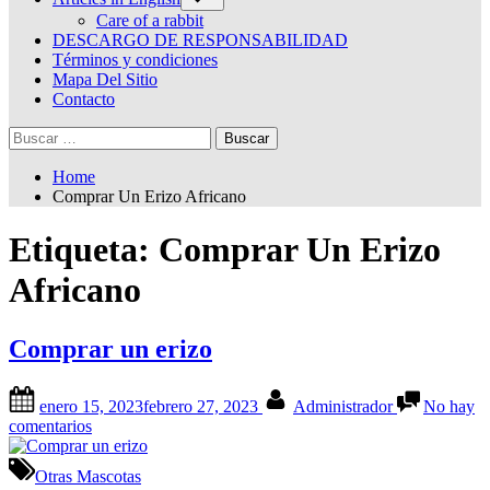
sub-
menu
Care of a rabbit
DESCARGO DE RESPONSABILIDAD
Términos y condiciones
Mapa Del Sitio
Contacto
Buscar:
Home
Comprar Un Erizo Africano
Etiqueta:
Comprar Un Erizo
Africano
Comprar un erizo
Posted
By
enero 15, 2023
febrero 27, 2023
Administrador
No hay
on
en
comentarios
Comprar
un
Otras Mascotas
erizo