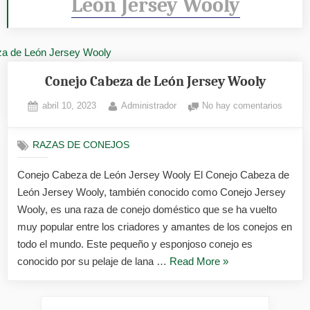
León Jersey Wooly
Conejo Cabeza de León Jersey Wooly
Posted
By
en
abril 10, 2023
Administrador
No hay comentarios
on
Conejo
Cabez
RAZAS DE CONEJOS
de
León
Conejo Cabeza de León Jersey Wooly El Conejo Cabeza de
Jersey
León Jersey Wooly, también conocido como Conejo Jersey
Wooly
Wooly, es una raza de conejo doméstico que se ha vuelto
muy popular entre los criadores y amantes de los conejos en
todo el mundo. Este pequeño y esponjoso conejo es
«Conejo
conocido por su pelaje de lana …
Read More
»
Cabeza
de