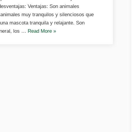
un
desventajas: Ventajas: Son animales
conejo
n animales muy tranquilos y silenciosos que
como
una mascota tranquila y relajante. Son
mascota
«Ventajas
neral, los …
Read More
»
y
desventajas
de
tener
un
conejo
como
mascota»