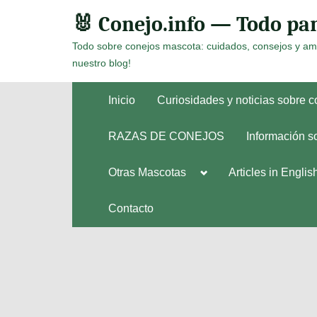
Skip
🐰 Conejo.info — Todo par
to
Todo sobre conejos mascota: cuidados, consejos y am
content
nuestro blog!
Inicio
Curiosidades y noticias sobre 
RAZAS DE CONEJOS
Información s
Toggle
Otras Mascotas
Articles in Englis
Toggle
sub-
sub-
menu
menu
Contacto