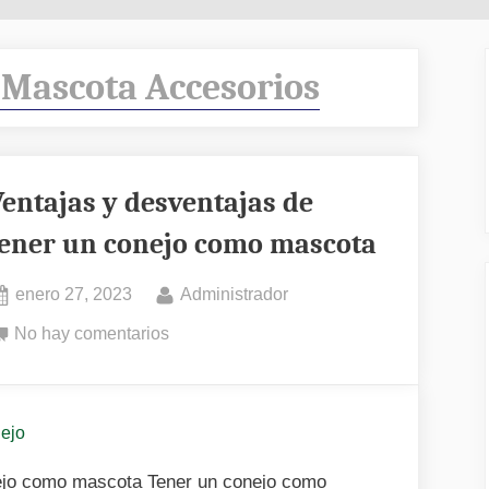
 Mascota Accesorios
Ventajas y desventajas de
tener un conejo como mascota
Posted
By
enero 27, 2023
Administrador
on
en
No hay comentarios
Ventajas
y
desventajas
nejo
de
tener
nejo como mascota Tener un conejo como