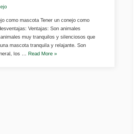
nejo
nejo como mascota Tener un conejo como
desventajas: Ventajas: Son animales
n animales muy tranquilos y silenciosos que
una mascota tranquila y relajante. Son
«Ventajas
neral, los …
Read More
»
y
desventajas
de
tener
un
conejo
como
mascota»