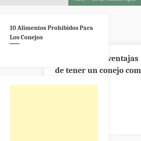
10 Alimentos Prohibidos Para
Los Conejos
Ventajas y desventajas
de tener un conejo co
mascota
Posted
enero 27, 2023
on
By
Administrador
en
No hay comentarios
Ventajas
y