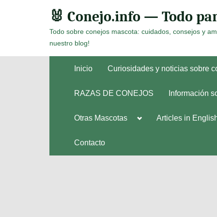
Skip
🐰 Conejo.info — Todo par
to
Todo sobre conejos mascota: cuidados, consejos y am
content
nuestro blog!
Inicio
Curiosidades y noticias sobre 
RAZAS DE CONEJOS
Información s
Toggle
Otras Mascotas
Articles in Englis
Toggle
sub-
sub-
menu
menu
Contacto