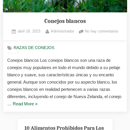
Conejos blancos
Posted
By
en
abril 18, 2023
Administrador
No hay comentarios
on
Conejo
blanco
RAZAS DE CONEJOS
Conejos blancos Los conejos blancos son una raza de
conejos muy populares en todo el mundo debido a su pelaje
blanco y suave, sus características únicas y su encanto
general. Aunque son conocidos por su aspecto blanco, los
conejos blancos en realidad pertenecen a varias razas
diferentes, incluyendo el conejo de Nueva Zelanda, el conejo
«Conejos
…
Read More
»
blancos»
10 Alimentos Prohibidos Para Los