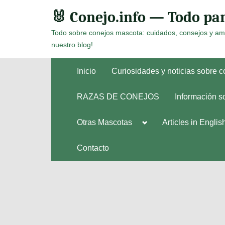
Skip
🐰 Conejo.info — Todo par
to
Todo sobre conejos mascota: cuidados, consejos y am
content
nuestro blog!
Inicio
Curiosidades y noticias sobre 
RAZAS DE CONEJOS
Información s
Toggle
Otras Mascotas
Articles in Englis
Toggle
sub-
sub-
menu
menu
Contacto