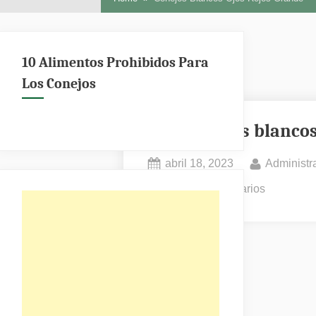
10 Alimentos Prohibidos Para
Los Conejos
Conejos blanco
Posted
By
abril 18, 2023
Administr
on
en
No hay comentarios
Conejos
blancos