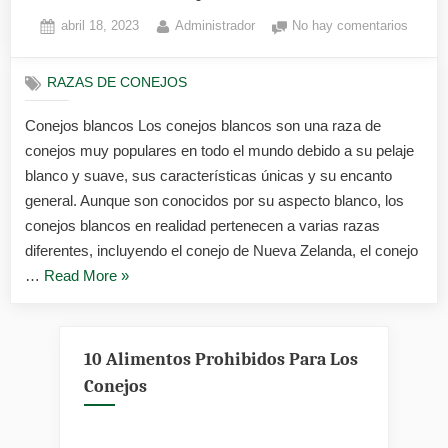
Posted
By
en
abril 18, 2023
Administrador
No hay comentarios
on
Conejo
blanco
RAZAS DE CONEJOS
Conejos blancos Los conejos blancos son una raza de
conejos muy populares en todo el mundo debido a su pelaje
blanco y suave, sus características únicas y su encanto
general. Aunque son conocidos por su aspecto blanco, los
conejos blancos en realidad pertenecen a varias razas
diferentes, incluyendo el conejo de Nueva Zelanda, el conejo
«Conejos
…
Read More
»
blancos»
10 Alimentos Prohibidos Para Los
Conejos