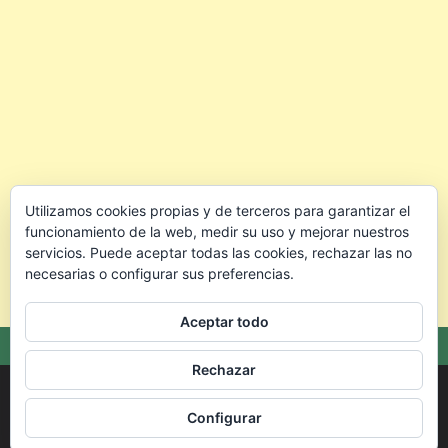
Utilizamos cookies propias y de terceros para garantizar el
funcionamiento de la web, medir su uso y mejorar nuestros
servicios. Puede aceptar todas las cookies, rechazar las no
necesarias o configurar sus preferencias.
Aceptar todo
Rechazar
Copyright © 2026 🐰 Conejo.info — Todo para cuidar mejor a tu
conejo.
Configurar
Theme: Oceanly Green by
ScriptsTown