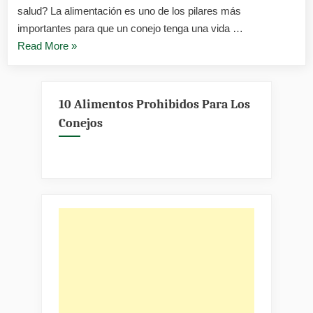
alimentos
salud? La alimentación es uno de los pilares más
seguros
importantes para que un conejo tenga una vida …
y
«Qué
Read More
»
prohibido
(Guía
puede
definitiva
comer
2026)
un
10 Alimentos Prohibidos Para Los
conejo:
Conejos
lista
completa
de
alimentos
seguros
y
prohibidos
(Guía
definitiva
2026)»