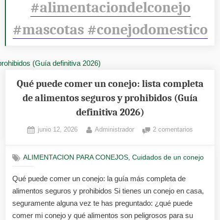
#alimentaciondelconejo
#mascotas #conejodomestico
Qué puede comer un conejo: lista completa
de alimentos seguros y prohibidos (Guía
definitiva 2026)
Posted
By
en
junio 12, 2026
Administrador
2 comentarios
on
Qué
puede
,
ALIMENTACION PARA CONEJOS
Cuidados de un conejo
comer
un
Qué puede comer un conejo: la guía más completa de
conejo:
alimentos seguros y prohibidos Si tienes un conejo en casa,
lista
completa
seguramente alguna vez te has preguntado: ¿qué puede
de
comer mi conejo y qué alimentos son peligrosos para su