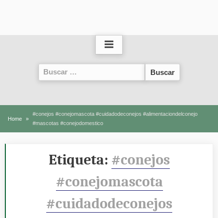
Buscar:
#conejos #conejomascota #cuidadodeconejos #alimentaciondelconejo
Home
#mascotas #conejodomestico
Etiqueta:
#conejos
#conejomascota
#cuidadodeconejos