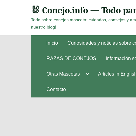
Skip
🐰 Conejo.info — Todo par
to
Todo sobre conejos mascota: cuidados, consejos y am
content
nuestro blog!
Inicio
Curiosidades y noticias sobre 
RAZAS DE CONEJOS
Información s
Toggle
Otras Mascotas
Articles in Englis
Toggle
sub-
sub-
menu
menu
Contacto