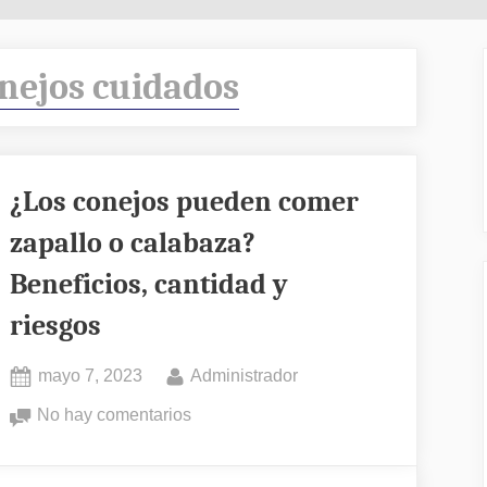
nejos cuidados
¿Los conejos pueden comer
zapallo o calabaza?
Beneficios, cantidad y
riesgos
Posted
By
mayo 7, 2023
Administrador
on
en
No hay comentarios
¿Los
conejos