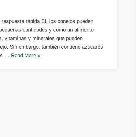
pueden
comer
zapallo
respuesta rápida Sí, los conejos pueden
o
 pequeñas cantidades y como un alimento
calabaza?
ra, vitaminas y minerales que pueden
Beneficios,
ejo. Sin embargo, también contiene azúcares
cantidad
«¿Los
dos …
Read More
»
y
conejos
riesgos
pueden
comer
zapallo
o
calabaza?
Beneficios,
cantidad
y