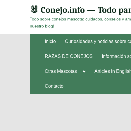
Skip
🐰 Conejo.info — Todo par
to
Todo sobre conejos mascota: cuidados, consejos y am
content
nuestro blog!
Inicio
Curiosidades y noticias sobre 
RAZAS DE CONEJOS
Información s
Toggle
Otras Mascotas
Articles in Englis
Toggle
sub-
sub-
menu
menu
Contacto