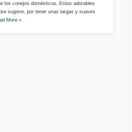
 de los conejos domésticos. Estos adorables
re sugiere, por tener unas largas y suaves
«Conejos
ad More
»
de
orejas
caídas»