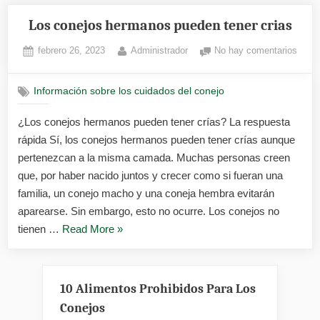
Los conejos hermanos pueden tener crias
Posted
By
en
febrero 26, 2023
Administrador
No hay comentarios
on
Los
conej
Información sobre los cuidados del conejo
herm
pued
¿Los conejos hermanos pueden tener crías? La respuesta
tener
rápida Sí, los conejos hermanos pueden tener crías aunque
crias
pertenezcan a la misma camada. Muchas personas creen
que, por haber nacido juntos y crecer como si fueran una
familia, un conejo macho y una coneja hembra evitarán
aparearse. Sin embargo, esto no ocurre. Los conejos no
«Los
tienen …
Read More
»
conejos
hermanos
pueden
10 Alimentos Prohibidos Para Los
tener
Conejos
crias»