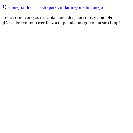
Skip
🐰 Conejo.info — Todo para cuidar mejor a tu conejo
to
Todo sobre conejos mascota: cuidados, consejos y amor 🐇
content
¡Descubre cómo hacer feliz a tu peludo amigo en nuestro blog!