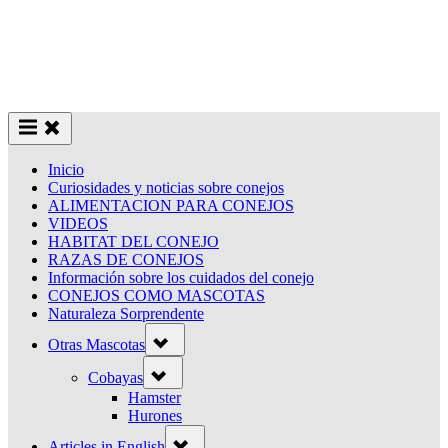
Inicio
Curiosidades y noticias sobre conejos
ALIMENTACION PARA CONEJOS
VIDEOS
HABITAT DEL CONEJO
RAZAS DE CONEJOS
Información sobre los cuidados del conejo
CONEJOS COMO MASCOTAS
Naturaleza Sorprendente
Toggle
Otras Mascotas
sub-
menu
Toggle
Cobayas
sub-
menu
Hamster
Hurones
Toggle
Articles in English