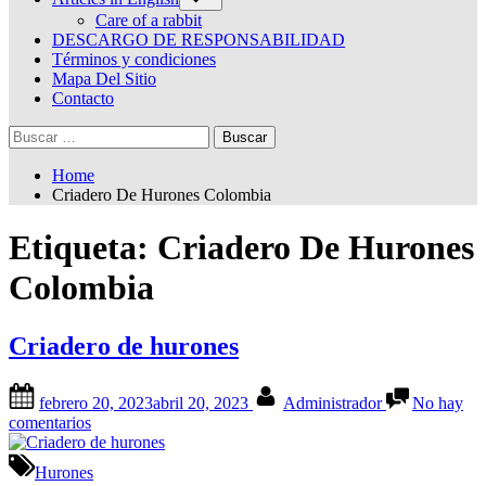
sub-
menu
Care of a rabbit
DESCARGO DE RESPONSABILIDAD
Términos y condiciones
Mapa Del Sitio
Contacto
Buscar:
Home
Criadero De Hurones Colombia
Etiqueta:
Criadero De Hurones
Colombia
Criadero de hurones
Posted
By
febrero 20, 2023
abril 20, 2023
Administrador
No hay
on
en
comentarios
Criadero
de
Hurones
hurones