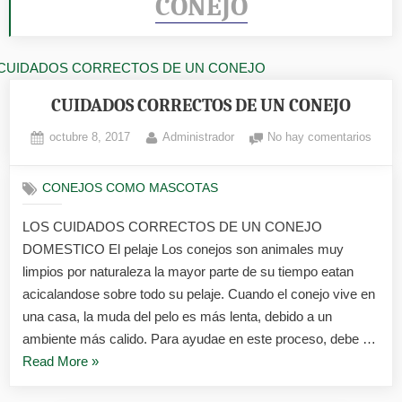
CONEJO
CUIDADOS CORRECTOS DE UN CONEJO
Posted
By
en
octubre 8, 2017
Administrador
No hay comentarios
on
CUID
COR
CONEJOS COMO MASCOTAS
DE
UN
LOS CUIDADOS CORRECTOS DE UN CONEJO
CON
DOMESTICO El pelaje Los conejos son animales muy
limpios por naturaleza la mayor parte de su tiempo eatan
acicalandose sobre todo su pelaje. Cuando el conejo vive en
una casa, la muda del pelo es más lenta, debido a un
ambiente más calido. Para ayudae en este proceso, debe …
«CUIDADOS
Read More
»
CORRECTOS