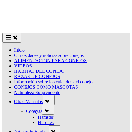
Inicio
Curiosidades y noticias sobre conejos
ALIMENTACION PARA CONEJOS
VIDEOS
HABITAT DEL CONEJO
RAZAS DE CONEJOS
Información sobre los cuidados del conejo
CONEJOS COMO MASCOTAS
Naturaleza Sorprendente
Toggle
Otras Mascotas
sub-
menu
Toggle
Cobayas
sub-
menu
Hamster
Hurones
Toggle
Articles in English