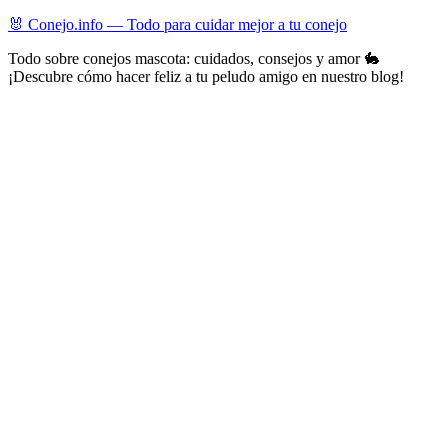
Skip
🐰 Conejo.info — Todo para cuidar mejor a tu conejo
to
Todo sobre conejos mascota: cuidados, consejos y amor 🐇
content
¡Descubre cómo hacer feliz a tu peludo amigo en nuestro blog!