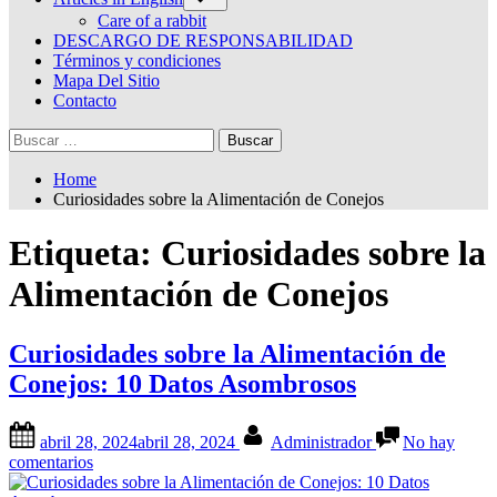
sub-
menu
Care of a rabbit
DESCARGO DE RESPONSABILIDAD
Términos y condiciones
Mapa Del Sitio
Contacto
Buscar:
Home
Curiosidades sobre la Alimentación de Conejos
Etiqueta:
Curiosidades sobre la
Alimentación de Conejos
Curiosidades sobre la Alimentación de
Conejos: 10 Datos Asombrosos
Posted
By
abril 28, 2024
abril 28, 2024
Administrador
No hay
on
en
comentarios
Curiosidades