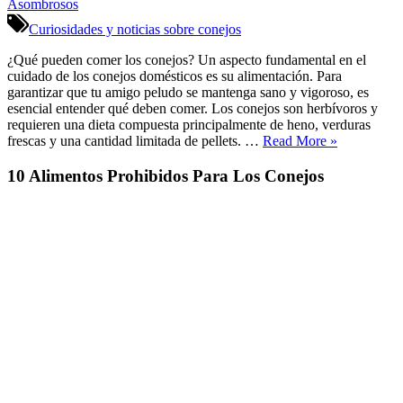
sobre
la
Curiosidades y noticias sobre conejos
Alimentación
de
¿Qué pueden comer los conejos? Un aspecto fundamental en el
Conejos:
cuidado de los conejos domésticos es su alimentación. Para
10
garantizar que tu amigo peludo se mantenga sano y vigoroso, es
Datos
esencial entender qué deben comer. Los conejos son herbívoros y
Asombrosos
requieren una dieta compuesta principalmente de heno, verduras
«Curiosidade
frescas y una cantidad limitada de pellets. …
Read More
»
sobre
la
10 Alimentos Prohibidos Para Los Conejos
Alimentación
de
Conejos:
10
Datos
Asombrosos