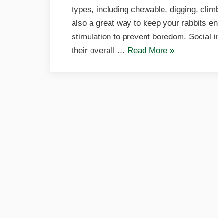
types, including chewable, digging, clim
also a great way to keep your rabbits ent
stimulation to prevent boredom. Social i
«Rabbit
their overall …
Read More
»
Toys»