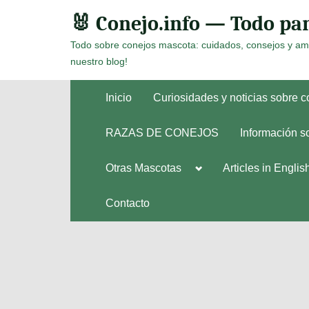
Skip
🐰 Conejo.info — Todo par
to
Todo sobre conejos mascota: cuidados, consejos y am
content
nuestro blog!
Inicio
Curiosidades y noticias sobre 
RAZAS DE CONEJOS
Información s
Toggle
Otras Mascotas
Articles in Englis
Toggle
sub-
sub-
menu
menu
Contacto