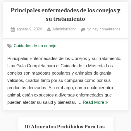
Principales enfermedades de los conejos y
su tratamiento
Posted
By
en
agosto 9, 2024
Administrador
No hay comentarios
on
Princi
enfer
Cuidados de un conejo
de
los
Principales Enfermedades de los Conejos y su Tratamiento:
conej
Una Guía Completa para el Cuidado de tu Mascota Los
y
su
conejos son mascotas populares y animales de granja
tratam
valiosos, criados tanto por su compañía como por sus
productos derivados. Sin embargo, como cualquier otro
animal, están expuestos a diversas enfermedades que
«Principales
pueden afectar su salud y bienestar. …
Read More
»
enfermedade
de
los
10 Alimentos Prohibidos Para Los