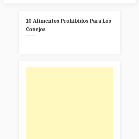
enfermedade
de
los
10 Alimentos Prohibidos Para Los
conejos
Conejos
y
su
tratamiento»