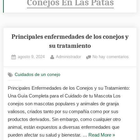
Conejos En Las Patas
Principales enfermedades de los conejos y
su tratamiento
Posted
By
en
agosto 9, 2024
Administrador
No hay comentarios
on
Princi
enfer
Cuidados de un conejo
de
los
Principales Enfermedades de los Conejos y su Tratamiento:
conej
Una Guía Completa para el Cuidado de tu Mascota Los
y
su
conejos son mascotas populares y animales de granja
tratam
valiosos, criados tanto por su compañía como por sus
productos derivados. Sin embargo, como cualquier otro
animal, están expuestos a diversas enfermedades que
«Principales
pueden afectar su salud y bienestar. …
Read More
»