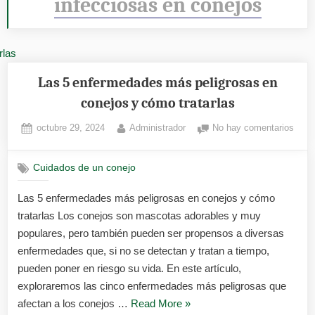
infecciosas en conejos
Las 5 enfermedades más peligrosas en
conejos y cómo tratarlas
Posted
By
en
octubre 29, 2024
Administrador
No hay comentarios
on
Las
5
Cuidados de un conejo
enfe
más
Las 5 enfermedades más peligrosas en conejos y cómo
pelig
tratarlas Los conejos son mascotas adorables y muy
en
cone
populares, pero también pueden ser propensos a diversas
y
enfermedades que, si no se detectan y tratan a tiempo,
cóm
pueden poner en riesgo su vida. En este artículo,
trata
exploraremos las cinco enfermedades más peligrosas que
«Las
afectan a los conejos …
Read More
»