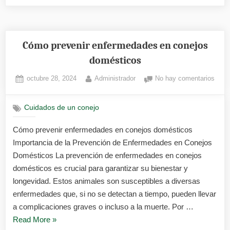
5
enfermedades
más
peligrosas
Cómo prevenir enfermedades en conejos
en
domésticos
conejos
Posted
By
en
octubre 28, 2024
Administrador
No hay comentarios
y
on
Cóm
cómo
preve
tratarlas»
Cuidados de un conejo
enfe
en
Cómo prevenir enfermedades en conejos domésticos
cone
Importancia de la Prevención de Enfermedades en Conejos
domé
Domésticos La prevención de enfermedades en conejos
domésticos es crucial para garantizar su bienestar y
longevidad. Estos animales son susceptibles a diversas
enfermedades que, si no se detectan a tiempo, pueden llevar
a complicaciones graves o incluso a la muerte. Por …
«Cómo
Read More
»