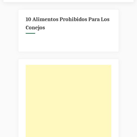
prevenir
enfermedades
en
10 Alimentos Prohibidos Para Los
conejos
Conejos
domésticos»