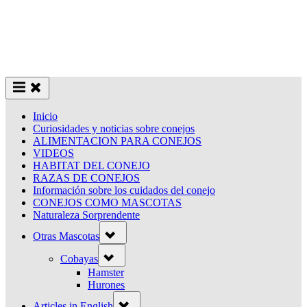
Inicio
Curiosidades y noticias sobre conejos
ALIMENTACION PARA CONEJOS
VIDEOS
HABITAT DEL CONEJO
RAZAS DE CONEJOS
Información sobre los cuidados del conejo
CONEJOS COMO MASCOTAS
Naturaleza Sorprendente
Toggle
Otras Mascotas
sub-
menu
Toggle
Cobayas
sub-
menu
Hamster
Hurones
Toggle
Articles in English