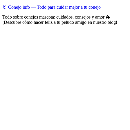
Skip
🐰 Conejo.info — Todo para cuidar mejor a tu conejo
to
Todo sobre conejos mascota: cuidados, consejos y amor 🐇
content
¡Descubre cómo hacer feliz a tu peludo amigo en nuestro blog!