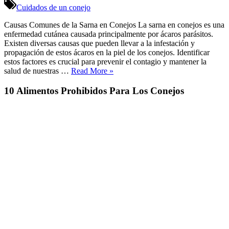
y
Cuidados de un conejo
tratamientos
para
Causas Comunes de la Sarna en Conejos La sarna en conejos es una
la
enfermedad cutánea causada principalmente por ácaros parásitos.
sarna
Existen diversas causas que pueden llevar a la infestación y
en
propagación de estos ácaros en la piel de los conejos. Identificar
conejos
estos factores es crucial para prevenir el contagio y mantener la
«Causas
salud de nuestras …
Read More
»
y
tratamientos
10 Alimentos Prohibidos Para Los Conejos
para
la
sarna
en
conejos»