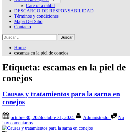
sub-
menu
Care of a rabbit
DESCARGO DE RESPONSABILIDAD
Términos y condiciones
Mapa Del Sitio
Contacto
Buscar:
Home
escamas en la piel de conejos
Etiqueta:
escamas en la piel de
conejos
Causas y tratamientos para la sarna en
conejos
Posted
By
octubre 30, 2024
octubre 31, 2024
Administrador
No
on
en
hay comentarios
Causas