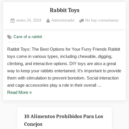
Rabbit Toys
Posted
By
en
enero 24, 2024
Administrador
No hay comentarios
on
Rabbi
Toys
Care of a rabbit
Rabbit Toys: The Best Options for Your Furry Friends Rabbit
toys come in various types, including chewable, digging,
climbing, and interactive options. DIY toys are also a great
way to keep your rabbits entertained. It’s important to provide
them with stimulation to prevent boredom. Social interaction
and cage accessories play a role in their overall …
«Rabbit
Read More
»
Toys»
10 Alimentos Prohibidos Para Los
Conejos