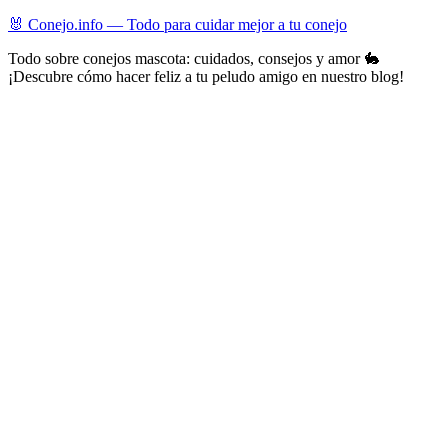
Skip
🐰 Conejo.info — Todo para cuidar mejor a tu conejo
to
Todo sobre conejos mascota: cuidados, consejos y amor 🐇
content
¡Descubre cómo hacer feliz a tu peludo amigo en nuestro blog!