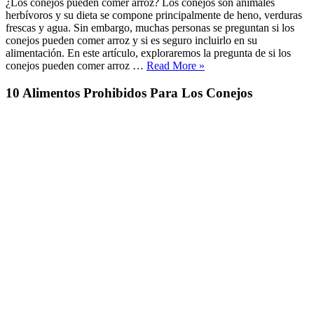
arroz
¿Los conejos pueden comer arroz? Los conejos son animales
herbívoros y su dieta se compone principalmente de heno, verduras
frescas y agua. Sin embargo, muchas personas se preguntan si los
conejos pueden comer arroz y si es seguro incluirlo en su
alimentación. En este artículo, exploraremos la pregunta de si los
«¿Los
conejos pueden comer arroz …
Read More
»
conejos
pueden
10 Alimentos Prohibidos Para Los Conejos
comer
arroz?»