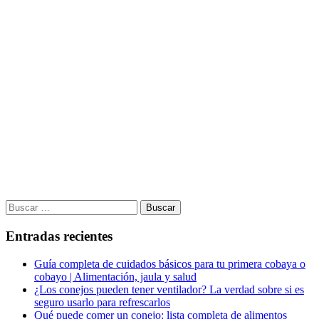
Buscar:
Entradas recientes
Guía completa de cuidados básicos para tu primera cobaya o
cobayo | Alimentación, jaula y salud
¿Los conejos pueden tener ventilador? La verdad sobre si es
seguro usarlo para refrescarlos
Qué puede comer un conejo: lista completa de alimentos