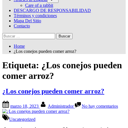
sub-
menu
Care of a rabbit
DESCARGO DE RESPONSABILIDAD
Términos y condiciones
Mapa Del Sitio
Contacto
Buscar:
Home
¿Los conejos pueden comer arroz?
Etiqueta:
¿Los conejos pueden
comer arroz?
¿Los conejos pueden comer arroz?
Posted
By
en
marzo 18, 2023
Administrador
No hay comentarios
on
¿Los
conej
pued
Uncategorized
come