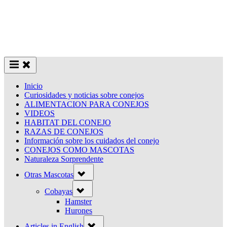
Inicio
Curiosidades y noticias sobre conejos
ALIMENTACION PARA CONEJOS
VIDEOS
HABITAT DEL CONEJO
RAZAS DE CONEJOS
Información sobre los cuidados del conejo
CONEJOS COMO MASCOTAS
Naturaleza Sorprendente
Toggle
Otras Mascotas
sub-
menu
Toggle
Cobayas
sub-
menu
Hamster
Hurones
Toggle
Articles in English